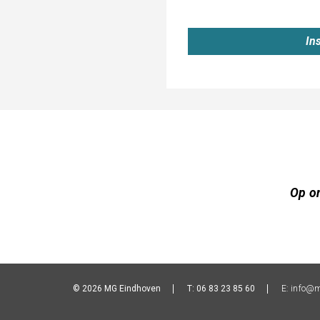
In
Op o
© 2026 MG Eindhoven
T: 06 83 23 85 60
E:
info@m