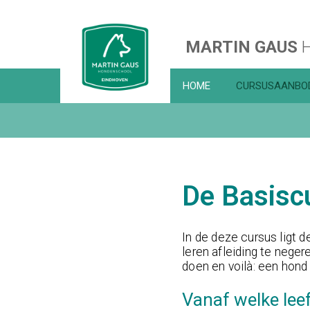
MARTIN GAUS
H
HOME
CURSUSAANBO
De Basisc
In de
deze cursus
ligt 
leren afleiding te negere
doen en voilà: een hond 
Vanaf welke leef