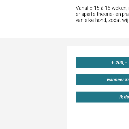
Vanaf ± 15 à 16 weken,
er aparte theorie- en pr
van elke hond, zodat w
€ 200,=
wanneer ka
ik d