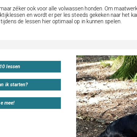
 maar zéker ook voor alle volwassen honden. Om maatwerk 
aktijklessen en wordt er per les steeds gekeken naar het k
ij tijdens de lessen hier optimaal op in kunnen spelen.
 10 lessen
n ik starten?
oe mee!